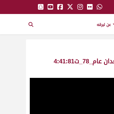
عن لبرقه
الباز ملك_حمد جار الله حسين البريدي سباق المحلي الخامس ش4 حقايق قعدان عام_78_ت4:41:81