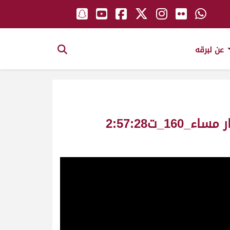
عن لبرقه
الباهرة ملك/ حمد شطيط سالم الوهيبي – سباق المونديال مفاريد ش11 بكار مساء_160_ت2:57:28