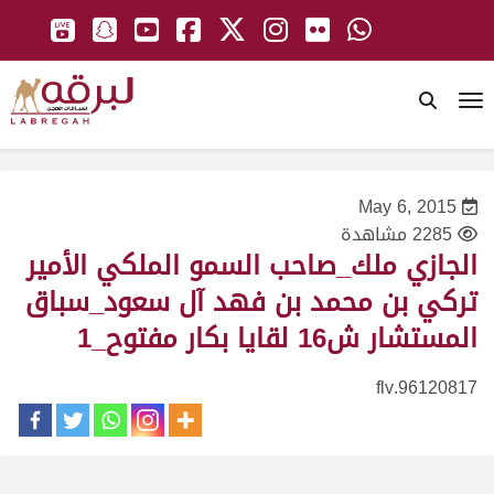
To
May 6, 2015
2285 مشاهدة
الجازي ملك_صاحب السمو الملكي الأمير
تركي بن محمد بن فهد آل سعود_سباق
المستشار ش16 لقايا بكار مفتوح_1
96120817.flv