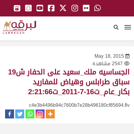
To
May 18, 2015
2547 مشاهدة
الجساسيه ملك_سعيد على الحفار ش19
سباق طرابلس وهياض للمفاريد
بكار_عام_ت16-7-2011_ت2:21:66
c4e3b4496b94c7600b7e28b496180cf85694.flv