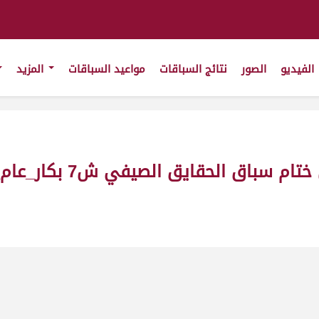
الفيديو
الصور
نتائج السباقات
مواعيد السباقات
المزيد
ايق الصيفي ش7 بكار_عام_ت22-7-2011_ت4:54:00