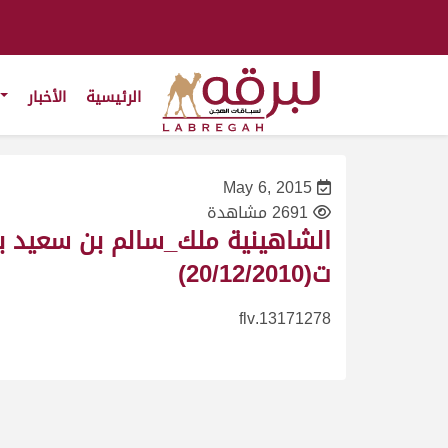
الرئيسية
الأخبار
May 6, 2015
2691 مشاهدة
ت(20/12/2010)
13171278.flv