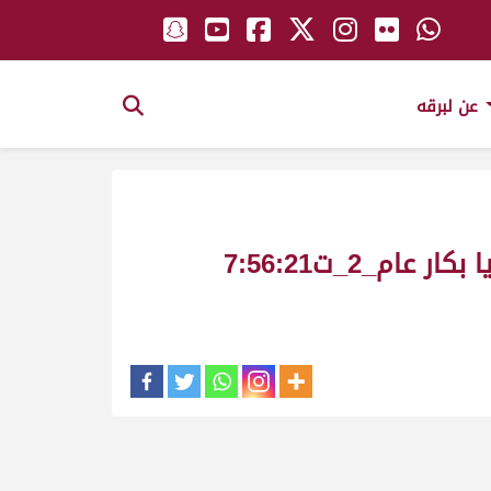
عن لبرقه
الشاهينية ملك_سالم بن سعيد بن منانه السويدي_سباق المستشار ش3 لقايا بكار عام_2_ت7:56:21