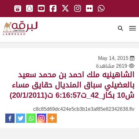
To
May 14, 2015
2619 مشاهدة
الشاهينيه ملك احمد بن محمد سعيد
بالعضيلي سباق المنديال حقايق مساء
ش10 بكار_42_ت6:16:57 ت(20/1/2011)
c8c85d69dc424e5cb3b1e3af85e82342638.flv