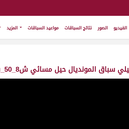
الفيديو
الصور
نتائج السباقات
مواعيد السباقات
المزيد
ونديال حيل مسائي ش8_50_ت13:11:61 ت(24/1/2011)