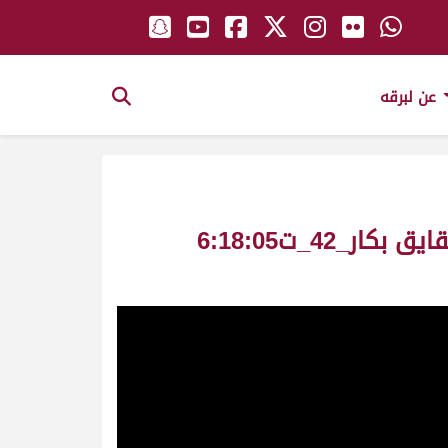
عن لبرقه
الشاهينيه ملك_حمدان بن محمد بن ساري المزروعي_سباق المونديال ش3 حقايق بكار_42_ت6:18:05