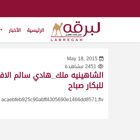
الرئيسية
الأخبار
May 18, 2015
2451 مشاهدة
الشاهينيه ملك_هادي سالم الا
للبكار صباح
acaebfeb925c90abff4305690e1466dd8571.flv