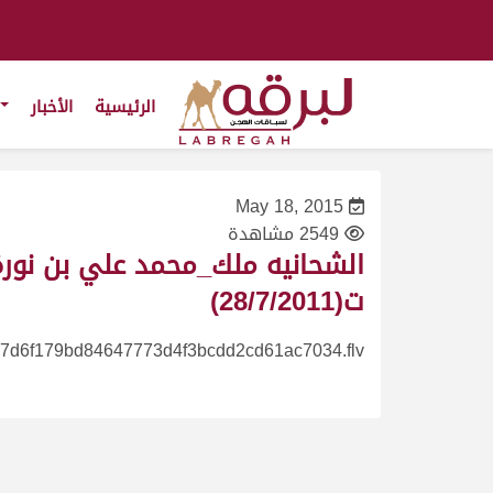
الرئيسية
الأخبار
May 18, 2015
2549 مشاهدة
ت(28/7/2011)
7d6f179bd84647773d4f3bcdd2cd61ac7034.flv