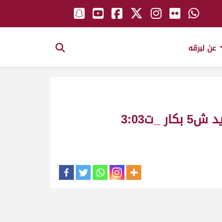
عن لبرقه
الشحانيه ملك_محمد علي بن نورة_مهرجان طرابلس و هياض الصيفي للمفاريد ش5 بكار _ت3:03