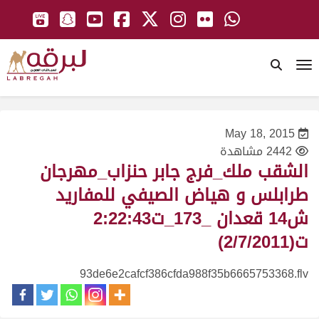
To
May 18, 2015
2442 مشاهدة
الشقب ملك_فرج جابر حنزاب_مهرجان
طرابلس و هياض الصيفي للمفاريد
ش14 قعدان _173_ت2:22:43
ت(2/7/2011)
93de6e2cafcf386cfda988f35b6665753368.flv