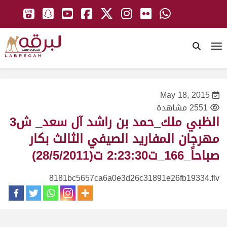
To
May 18, 2015
2551 مشاهدة
الظبي ملك_حمد بن راشد آل سعد_ ش3
مهرجان المفاريد الصيفي الثالث بكار
صباحاً_166_ت2:23:30 ت(28/5/2011)
8181bc5657ca6a0e3d26c31891e26fb19334.flv