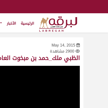
الرئيسية
الأخبار
May 14, 2015
2900 مشاهدة
الظبي ملك_حمد بن مبخوت العامري_سباق المونديال ش4