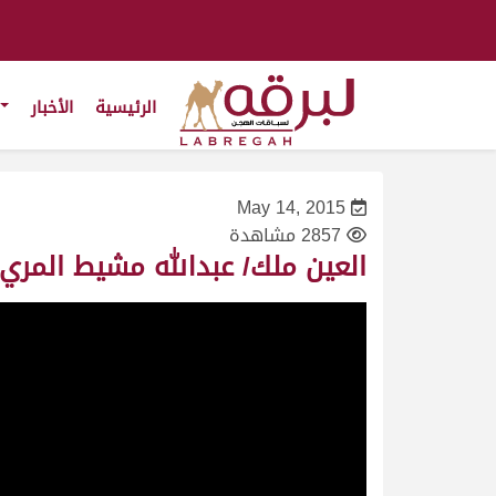
الرئيسية
الأخبار
May 14, 2015
2857 مشاهدة
العين ملك/ عبدالله مشيط المري – مهرجان المونديال ٠١١