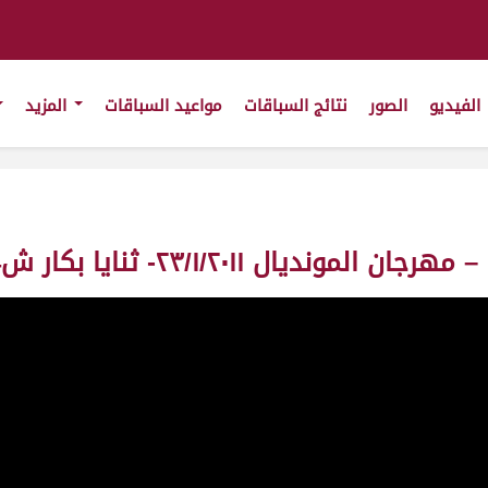
الفيديو
الصور
نتائج السباقات
مواعيد السباقات
المزيد
٢٣/١/٢- ثنايا بكار ش4 _48_ت13:02:76