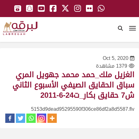
To
Oct 5, 2020
1379 مشاهدة
الغزيل ملك_حمد محمد جهويل المري
سباق الحقايق الصيفي الأسبوع الثاني
ش7 حقايق بكار_ت24-6-2011
5153d9dead95295590f306ce86df2a8d5587.flv