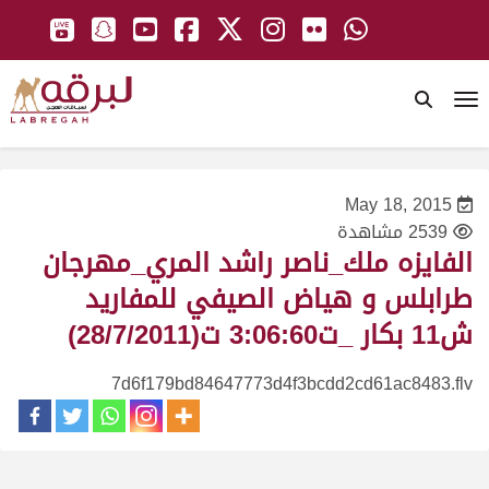
To
May 18, 2015
2539 مشاهدة
الفايزه ملك_ناصر راشد المري_مهرجان
طرابلس و هياض الصيفي للمفاريد
ش11 بكار _ت3:06:60 ت(28/7/2011)
7d6f179bd84647773d4f3bcdd2cd61ac8483.flv