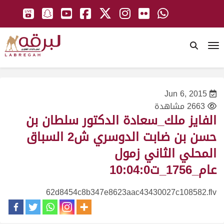
To
Jun 6, 2015
2663 مشاهدة
الفايز ملك_سعادة الدكتور سلطان بن
حسن بن ضابت الدوسري ش2 السباق
المحلي الثاني زمول
عام_1756_ت10:04:0
62d8454c8b347e8623aac43430027c108582.flv