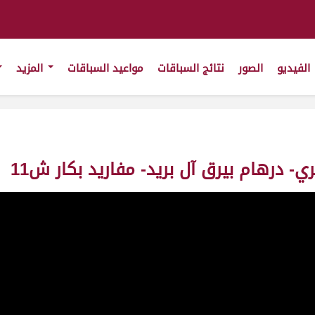
الفيديو
الصور
نتائج السباقات
مواعيد السباقات
المزيد
- درهام بيرق آل بريد- مفاريد بكار ش11