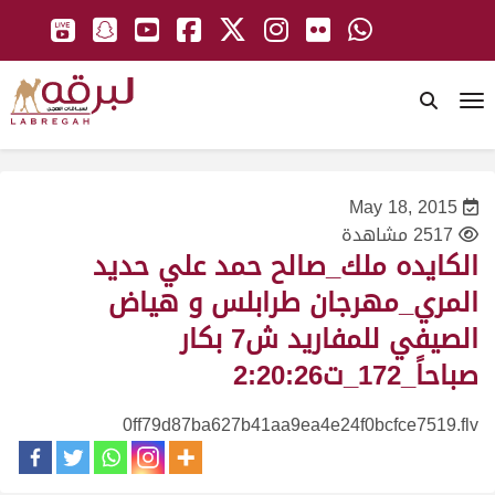
To
May 18, 2015
2517 مشاهدة
الكايده ملك_صالح حمد علي حديد
المري_مهرجان طرابلس و هياض
الصيفي للمفاريد ش7 بكار
صباحاً_172_ت2:20:26
0ff79d87ba627b41aa9ea4e24f0bcfce7519.flv