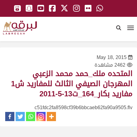
To
May 18, 2015
2462 مشاهدة
المتحده ملك_حمد محمد الزعبي
المهرجان الصيفي الثالث للمفاريد ش1
مفاريد بكار_164_ت13-5-2011
c51fdc2fa8598cf39b6bbcaeb62fa90a9505.flv