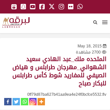
To
May 18, 2015
2700 مشاهدة
المتحده ملك_عبد الهادي سعيد
الشهواني_مهرجان طرابلس و هياض
الصيفي للمفاريد شوط كأس طرابلس
للبكار صباح
0ff79d87ba627b41aa9ea4e24f0bcfce5532.flv