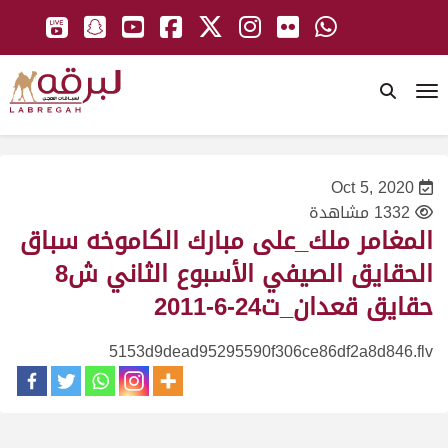
To
Oct 5, 2020
1332 مشاهدة
المغامر ملك_على مبارك الكاموخه سباق
الحقايق الصيفي الأسبوع الثاني ش8
حقايق قعدان_ت24-6-2011
5153d9dead95295590f306ce86df2a8d846.flv