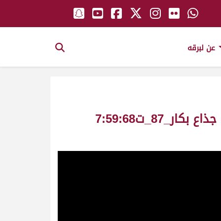
عن لبرقه
النهضه ملك_محسن بن محمد بن غواص سباق المحلي الخامس مفتوح ش10 جذاع بكار_87_ت7:59:68