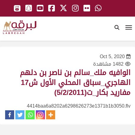
To
Oct 5, 2020
1482 مشاهدة
الوافيه ملك_سالم بن ناصر بن دلهم
الهاجري_سباق المحلي الأول ش17
مفاريد بكار_ت(5/2/2011)
4414baa6a8202a6298626273e1371b1b3050.flv