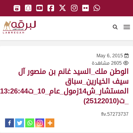
To
May 6, 2015
2605 مشاهدة
الوطن ملك_السيد غانم بن منصور آل
سيف الخيارين_سباق
المستشار_ش14زمول_عام_10_ت13:26:44
_ت(25122010)
57273737.flv