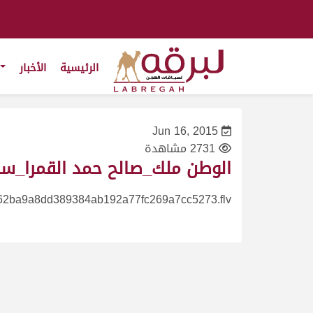
الرئيسية
الأخبار
Jun 16, 2015
2731 مشاهدة
الوطن ملك_صالح حمد القمرا_سباق المحلي الخامس ش7 ثنا
62ba9a8dd389384ab192a77fc269a7cc5273.flv