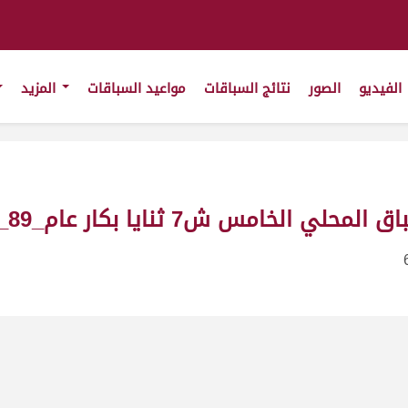
الفيديو
الصور
نتائج السباقات
مواعيد السباقات
المزيد
يا بكار عام_89_ت13:00:45 ت(13/2/2011)