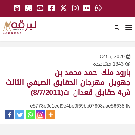
To
Oct 5, 2020
1343 مشاهدة
بارود ملك_حمد محمد بن
جهويل_مهرجان الحقايق الصيفي الثالث
ش4 حقايق قعدان_ت(8/7/2011)
e5778e9c1eef9e4be9f69bb07808aae56638.flv