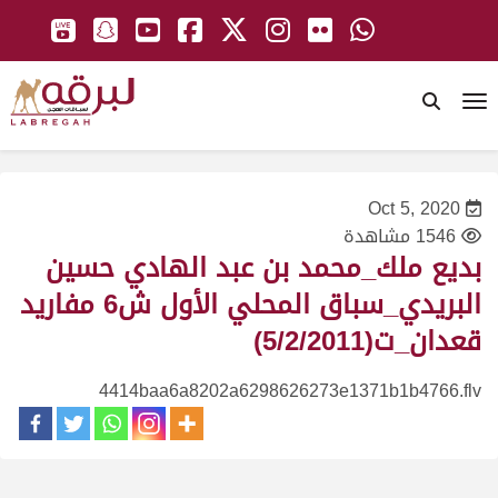
To
Oct 5, 2020
1546 مشاهدة
بديع ملك_محمد بن عبد الهادي حسين
البريدي_سباق المحلي الأول ش6 مفاريد
قعدان_ت(5/2/2011)
4414baa6a8202a6298626273e1371b1b4766.flv