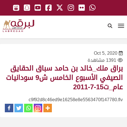
To
Oct 5, 2020
1391 مشاهدة
براق ملك_خالد بن حامد سباق الحقايق
الصيفي الأسبوع الخامس ش9 سودانيات
عام_ت15-7-2011
c9f92d8c46ed9e16258e8e5563470f147780.flv