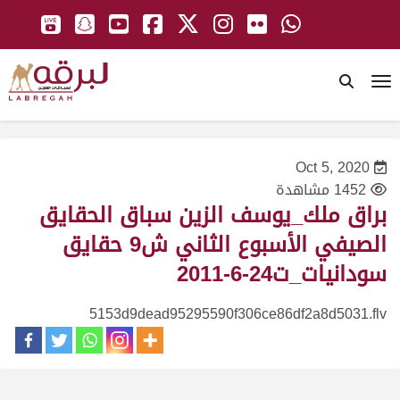
To
Oct 5, 2020
1452 مشاهدة
براق ملك_يوسف الزين سباق الحقايق
الصيفي الأسبوع الثاني ش9 حقايق
سودانيات_ت24-6-2011
5153d9dead95295590f306ce86df2a8d5031.flv