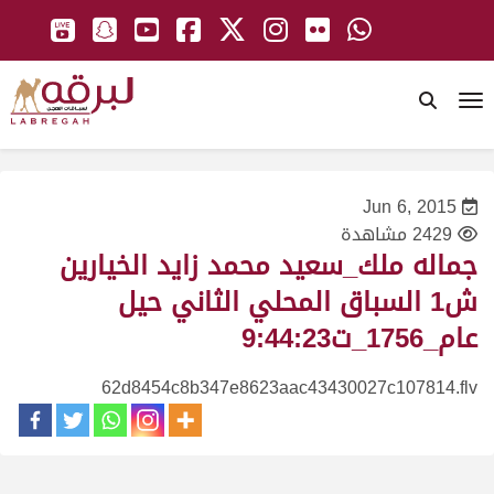
To
Jun 6, 2015
2429 مشاهدة
جماله ملك_سعيد محمد زايد الخيارين
ش1 السباق المحلي الثاني حيل
عام_1756_ت9:44:23
62d8454c8b347e8623aac43430027c107814.flv