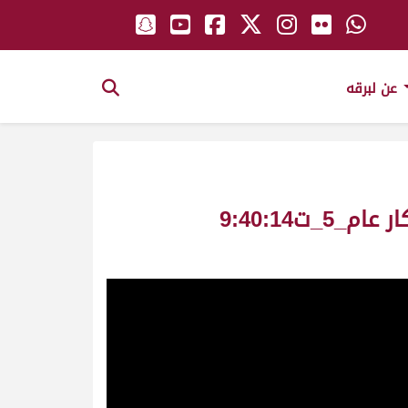
عن لبرقه
حشيمة ملك_قحيد بن محمد بن قحيد المهيري_سباق المستشار ش7 جذاع بكار عام_5_ت9:40:14