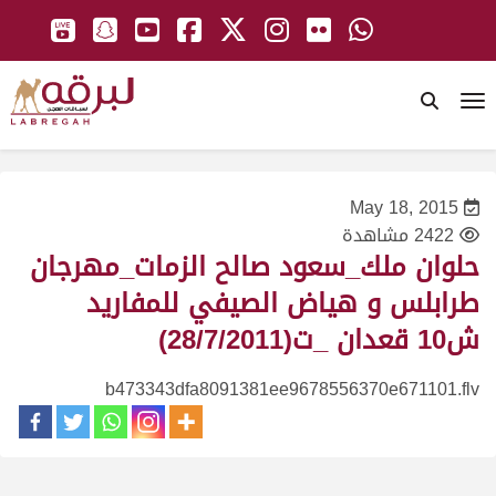
To
May 18, 2015
2422 مشاهدة
حلوان ملك_سعود صالح الزمات_مهرجان
طرابلس و هياض الصيفي للمفاريد
ش10 قعدان _ت(28/7/2011)
b473343dfa8091381ee9678556370e671101.flv