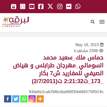
To
May 18, 2015
2588 مشاهدة
حماس ملك_سعيد محمد
السومالي_مهرجان طرابلس و هياض
الصيفي للمفاريد ش7 بكار
_173_ت2:21:32 ت(2/7/2011)
93de6e2cafcf386cfda988f35b666575850.flv