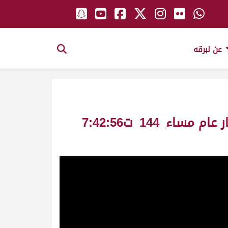
عن لبرقه
خيال ملك_غصاب مصبح راعي الطيره العامري سباق سمو الأمير ش9 لقايا بكار عام مساء_144_ت7:42:56