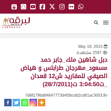
To
May 18, 2015
2597 مشاهدة
دبل شاهين ملك_جابر حمد
مسعود_مهرجان طرابلس و هياض
الصيفي للمفاريد ش12 قعدان
_ت3:04:50 ت(28/7/2011)
7d6f179bd84647773d4f3bcdd2cd61ac3003.flv