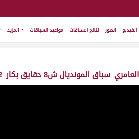
الفيديو
الصور
نتائج السباقات
مواعيد السباقات
المزيد
ديال ش8 حقايق بكار_42_ت6:16:83 ت(20/1/2011)