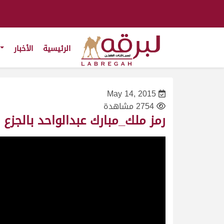
الرئيسية
الأخبار
May 14, 2015
2754 مشاهدة
رمز ملك_مبارك عبدالواحد بالجزع العامري_سباق المون