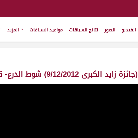
الفيديو
الصور
نتائج السباقات
مواعيد السباقات
المزيد
9/) شوط الدرع- قعدان-ت 6:06:01