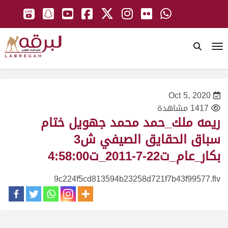
To
Oct 5, 2020
1417 مشاهدة
ريمه ملك_حمد محمد جهويل ختام
سباق الحقايق الصيفي ش3
بكار_عام_ت22-7-2011_ت4:58:00
9c224f5cd813594b23258d721f7b43f99577.flv