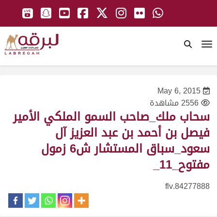
To
May 6, 2015
2556 مشاهدة
سحاب ملك_صاحب السمو الملكي الأمير
فيصل بن أحمد بن عبد العزيز آل
سعود_سباق المستشار ش6 زمول
مفتوح_11_
84277888.flv