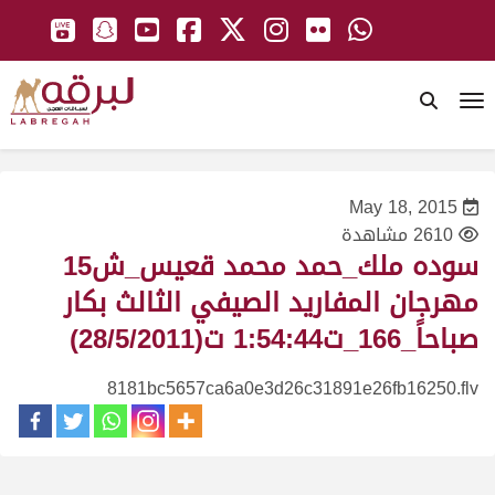
To
May 18, 2015
2610 مشاهدة
سوده ملك_حمد محمد قعيس_ش15
مهرجان المفاريد الصيفي الثالث بكار
صباحاً_166_ت1:54:44 ت(28/5/2011)
8181bc5657ca6a0e3d26c31891e26fb16250.flv