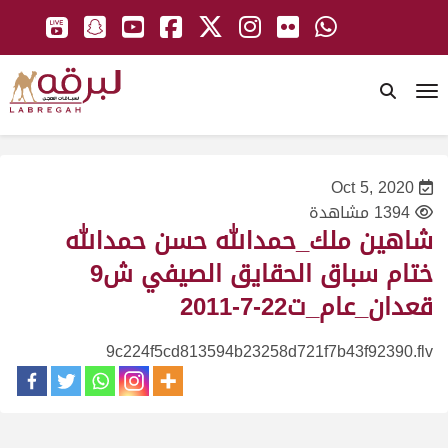
To
Oct 5, 2020
1394 مشاهدة
شاهين ملك_حمدالله حسن حمدالله
ختام سباق الحقايق الصيفي ش9
قعدان_عام_ت22-7-2011
9c224f5cd813594b23258d721f7b43f92390.flv