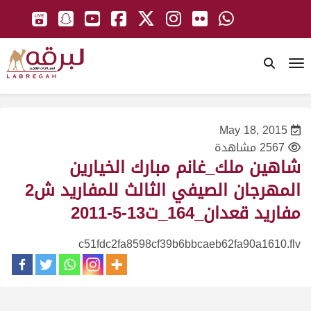
To
May 18, 2015
2567 مشاهدة
شاهين ملك_غانم مبارك الخيارين
المهرجان الصيفي الثالث للمفاريد ش2
مفاريد قعدان_164_ت13-5-2011
c51fdc2fa8598cf39b6bbcaeb62fa90a1610.flv