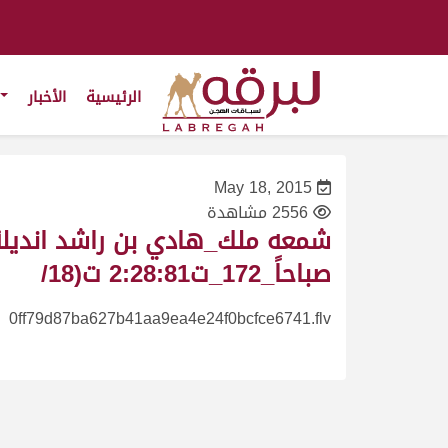
الرئيسية
الأخبار
May 18, 2015
2556 مشاهدة
صباحاً_172_ت2:28:81 ت(18/
0ff79d87ba627b41aa9ea4e24f0bcfce6741.flv