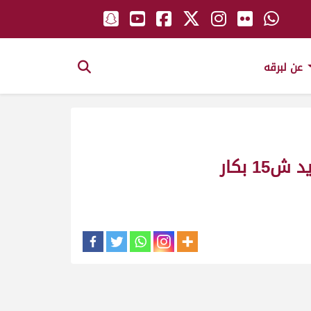
عن لبرقه
شمعه ملك_هادي بن راشد انديلة_مهرجان طرابلس و هياض الصيفي للمفاريد ش15 بكار