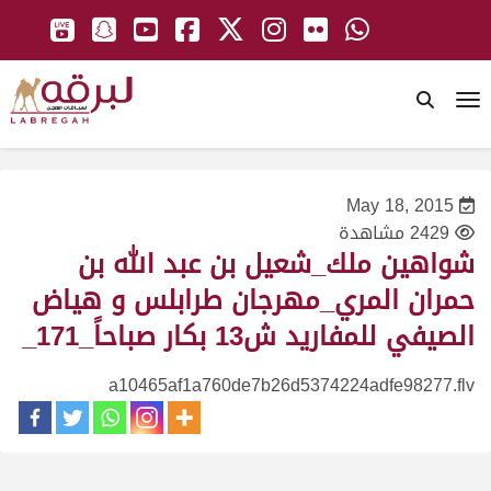
To
May 18, 2015
2429 مشاهدة
شواهين ملك_شعيل بن عبد الله بن
حمران المري_مهرجان طرابلس و هياض
الصيفي للمفاريد ش13 بكار صباحاً_171_
a10465af1a760de7b26d5374224adfe98277.flv