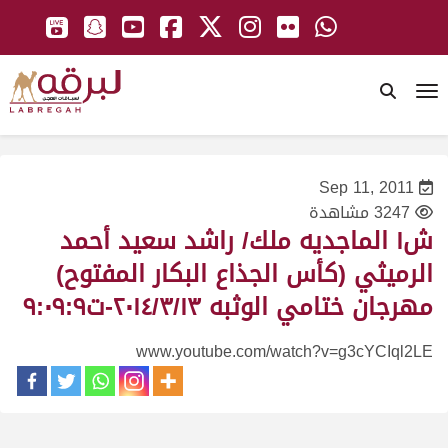
To
Sep 11, 2011
3247 مشاهدة
ش١ الماجديه ملك/ راشد سعيد أحمد
الرميثي (كأس الجذاع البكار المفتوح)
مهرجان ختامي الوثبه ٢٠١٤/٣/١٣-ت٩:٠٩:٩
www.youtube.com/watch?v=g3cYCIql2LE