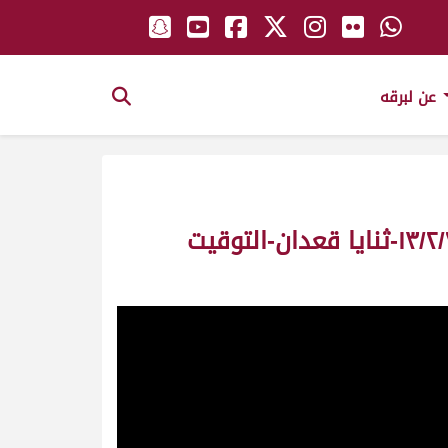
عن لبرقه
ش٢ الهارب ملك/ على مانع بودواس العجمي – السباق المحلي السادس ١٣/٢/٢٠١١-ثنايا قعدان-التوقيت