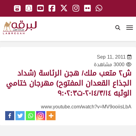
To
Sep 11, 2011
3000 مشاهدة
ش٢ متعب ملك/ هجن الرئاسة (شداد
الجذاع القعدان المفتوح) مهرجان ختامي
الوثبه ٢٠١٤/٣/١٤-ت٩:٠٢:٣
www.youtube.com/watch?v=MV9ooiisLbA