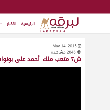
الرئيسية
الأخبار
May 14, 2015
2846 مشاهدة
ش٢ متعب ملك_أحمد على بونواس _سباق المونديال- حقايق قعدان_41_ت6:25:36 ت(20/1/2011)